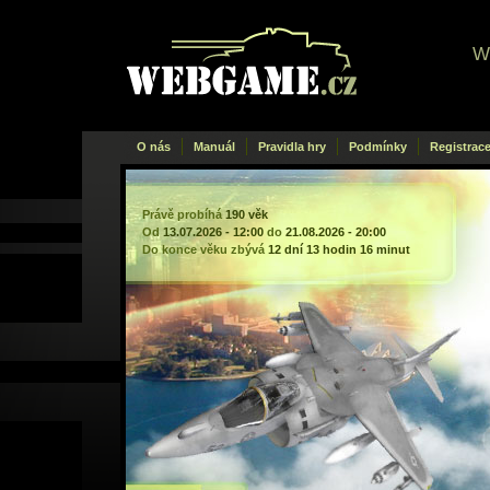
W
Webgame
.cz
O nás
Manuál
Pravidla hry
Podmínky
Registrac
Právě probíhá
190 věk
Od
13.07.2026 - 12:00
do
21.08.2026 - 20:00
Do konce věku zbývá
12 dní 13 hodin 16 minut