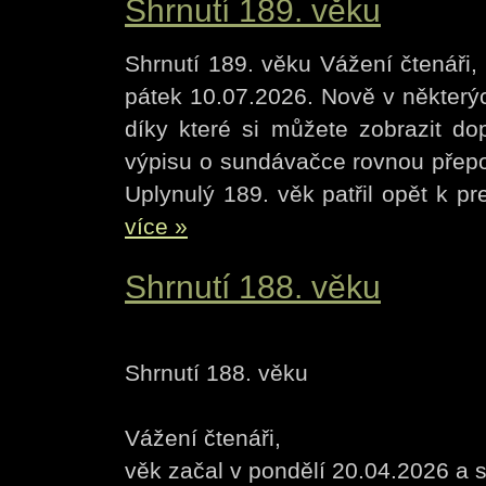
Shrnutí 189. věku
Shrnutí 189. věku Vážení čtenáři,
pátek 10.07.2026. Nově v některýc
díky které si můžete zobrazit do
výpisu o sundávačce rovnou přepoš
Uplynulý 189. věk patřil opět k pr
více »
Shrnutí 188. věku
Shrnutí 188. věku
Vážení čtenáři,
věk začal v pondělí 20.04.2026 a s