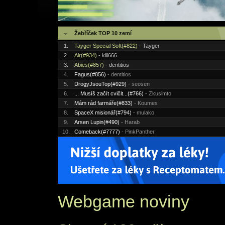
Žebříček TOP 10 zemí
1.
Tayger Special Soft(#822)
- Tayger
2.
Air(#934)
- kill666
3.
Abies(#857)
- dentitios
4.
Fagus(#856)
- dentitios
5.
DrogyJsouTop(#929)
- seosen
6.
... Musíš začít cvičit...(#766)
- Zkusimto
7.
Mám rád farmáře(#833)
- Koumes
8.
SpaceX misionář(#794)
- mulako
9.
Arsen Lupin(#490)
- Harab
10.
Comeback(#7777)
- PinkPanther
Webgame noviny