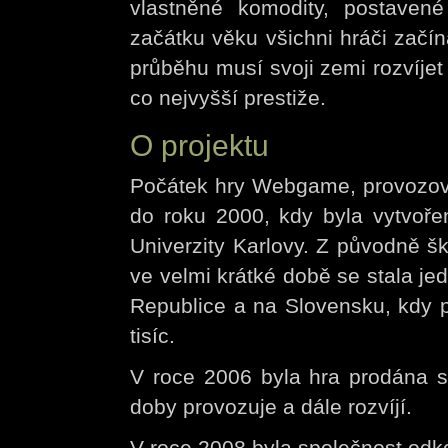
vlastněné komodity, postave
začátku věku všichni hráči začína
průběhu musí svoji zemi rozvíje
co nejvyšší prestiže.
O projektu
Počátek hry Webgame, provozov
do roku 2000, kdy byla vytvořen
Univerzity Karlovy. Z původně šk
ve velmi krátké době se stala j
Republice a na Slovensku, kdy p
tisíc.
V roce 2006 byla hra prodána sp
doby provozuje a dále rozvíjí.
V roce 2008 byla společnost odk