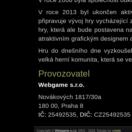
V roce 2013 byl ukončen akti
připravuje vývoj hry vycházející
hry, která ale bude postavena n
atraktivním grafickým designem 
Hru do dnešního dne vyzkoušelo
velká herní komunita, která se vel
Provozovatel
Webgame s.r.o.
Novákových 1817/30a
180 00, Praha 8
IČ:
25492535,
DIČ:
CZ25492535
Copyright ©
Webgame s.r.o.
2001 - 2026. Design by
cmelo