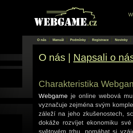
W
Webgame
.cz
O nás
Manuál
Podmínky
Registrace
Novinky
O nás |
Napsali o ná
Charakteristika Webga
Webgame
je online webová mult
vyznačuje zejména svým komplex
záleží na jeho zkušenostech, sc
dokáže rozvíjet ekonomiku své
světovém trhu, pomáhat si vzáje