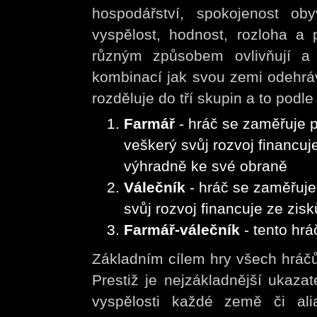
hospodářství, spokojenost obyv
vyspělost, hodnost, rozloha a pr
různým způsobem ovlivňují a
kombinací jak svou zemi odehrá
rozděluje do tří skupin a to podle
Farmář
- hráč se zaměřuje 
veškerý svůj rozvoj financu
výhradně ke své obraně
Válečník
- hráč se zaměřuj
svůj rozvoj financuje ze zisk
Farmář-válečník
- tento hr
Základním cílem hry všech hráčů 
Prestiž je nejzákladnější ukaza
vyspělosti každé země či ali