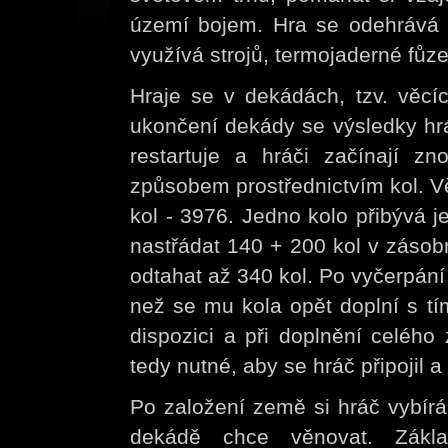
území bojem. Hra se odehrává v 
využívá strojů, termojaderné fůz
Hraje se v dekádách, tzv. věcí
ukončení dekády se výsledky hr
restartuje a hráči začínají 
způsobem prostřednictvím kol. 
kol - 3976. Jedno kolo přibývá 
nastřádat 140 + 200 kol v záso
odtahat až 340 kol. Po vyčerpán
než se mu kola opět doplní s t
dispozici a při doplnění celého
tedy nutné, aby se hráč připojil 
Po založení země si hráč vybírá
dekádě chce věnovat. Zákla