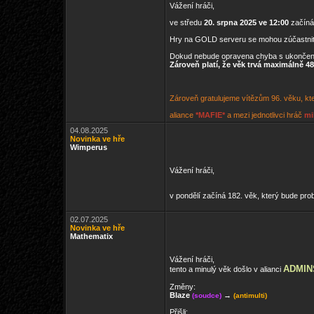
Vážení hráči,
ve středu
20. srpna 2025 ve 12:00
začíná
Hry na GOLD serveru se mohou zúčastni
Dokud nebude opravena chyba s ukončen
Zároveň platí, že věk trvá maximálně 48
Zároveň gratulujeme vítězům 96. věku, kte
aliance
*MAFIE*
a mezi jednotlivci hráč
mi
04.08.2025
Novinka ve hře
Wimperus
Vážení hráči,
v pondělí začíná 182. věk, který bude pro
02.07.2025
Novinka ve hře
Mathematix
Vážení hráči,
ADMIN
tento a minulý věk došlo v alianci
Změny:
Blaze
→
(soudce)
(antimulti)
Přišli: