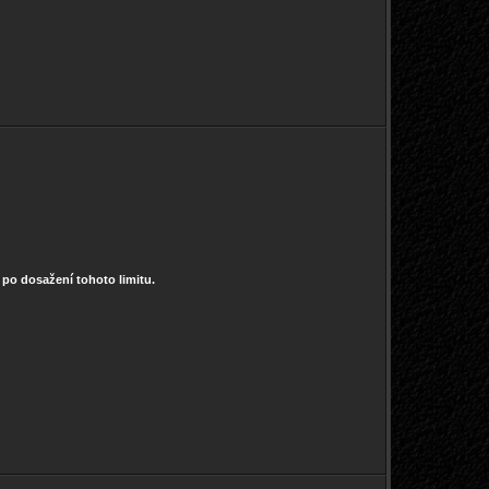
0 po dosažení tohoto limitu.