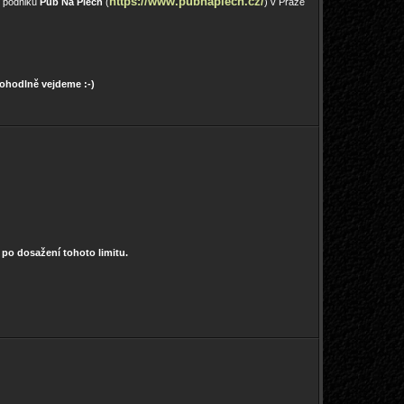
https://www.pubnaplech.cz/
v podniku
Pub Na Plech
(
) v Praze
pohodlně vejdeme :-)
0 po dosažení tohoto limitu.