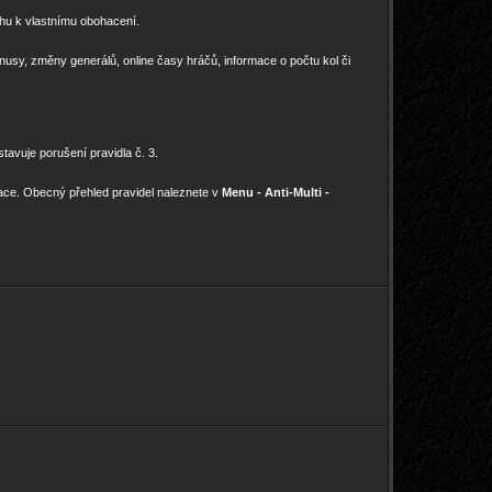
rhu k vlastnímu obohacení.
bonusy, změny generálů, online časy hráčů, informace o počtu kol či
avuje porušení pravidla č. 3.
ce. Obecný přehled pravidel naleznete v
Menu - Anti-Multi -