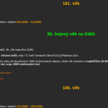
181. věk
bíhat v období
23.6.2025 – 1.8.2025.
95. bojový věk na GWG
alší, 95. věk bojového GWG.
t
všichni hráči
, tedy i Ti, kteří nevlastní Silver/GOLD/Platinum účet.
ím věku při dosažených 30M zkušenostech aliance, bude věk ukončen
v nejbližších 20:0
 dní, resp. 6000 odehraných kol.
rými jsou:
cik
180. věk
bíhat v období
12.5.2025 – 20.6.2025.