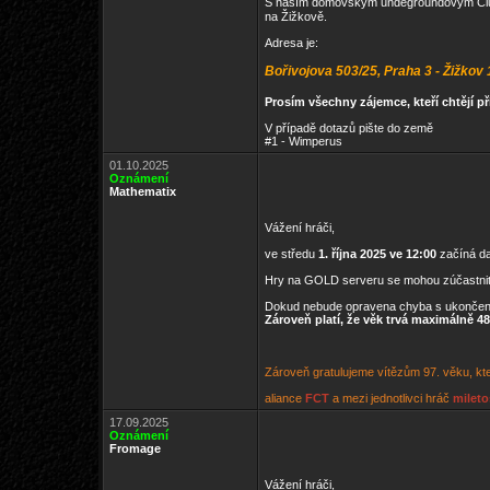
S naším domovským undegroundovým Clubem 
na Žižkově.
Adresa je:
Bořivojova 503/25, Praha 3 - Žižkov
Prosím všechny zájemce, kteří chtějí př
V případě dotazů pište do země
#1 - Wimperus
01.10.2025
Oznámení
Mathematix
Vážení hráči,
ve středu
1. října 2025 ve 12:00
začíná da
Hry na GOLD serveru se mohou zúčastni
Dokud nebude opravena chyba s ukončen
Zároveň platí, že věk trvá maximálně 48
Zároveň gratulujeme vítězům 97. věku, kte
aliance
FCT
a mezi jednotlivci hráč
mileto
17.09.2025
Oznámení
Fromage
Vážení hráči,