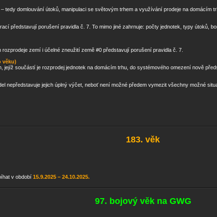
 7 – tedy domlouvání útoků, manipulaci se světovým trhem a využívání prodeje na domácím t
ltrací představují porušení pravidla č. 7. To mimo jiné zahrnuje: počty jednotek, typy útoků, 
 rozprodeje zemí i účelné zneužití země #0 představují porušení pravidla č. 7.
o věku)
jejíž součástí je rozprodej jednotek na domácím trhu, do systémového omezení nově předst
l nepředstavuje jejich úplný výčet, neboť není možné předem vymezit všechny možné situa
183. věk
bíhat v období
15.9.2025 – 24.10.2025.
97. bojový věk na GWG