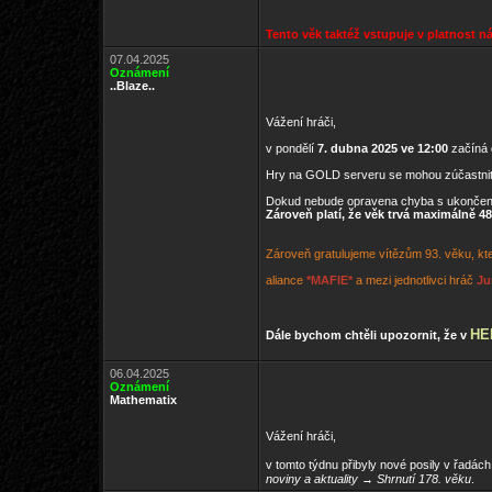
Tento věk taktéž vstupuje v platnost n
07.04.2025
Oznámení
..Blaze..
Vážení hráči,
v pondělí
7. dubna 2025 ve 12:00
začíná 
Hry na GOLD serveru se mohou zúčastni
Dokud nebude opravena chyba s ukončen
Zároveň platí, že věk trvá maximálně 48
Zároveň gratulujeme vítězům 93. věku, kte
aliance
*MAFIE*
a mezi jednotlivci hráč
Ju
HE
Dále bychom chtěli upozornit, že v
06.04.2025
Oznámení
Mathematix
Vážení hráči,
v tomto týdnu přibyly nové posily v řadác
noviny a aktuality
→
Shrnutí 178. věku
.