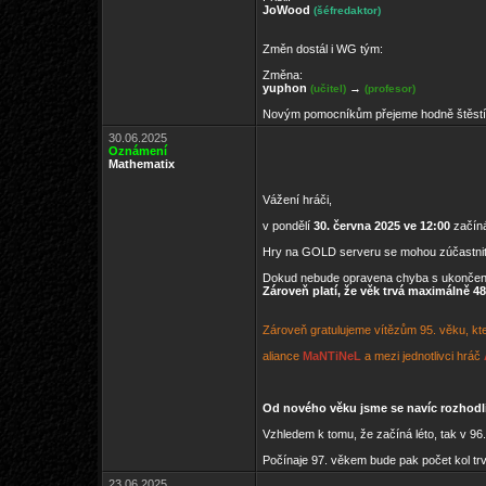
JoWood
(šéfredaktor)
Změn dostál i WG tým:
Změna:
yuphon
→
(učitel)
(profesor)
Novým pomocníkům přejeme hodně štěstí
30.06.2025
Oznámení
Mathematix
Vážení hráči,
v pondělí
30. června 2025 ve 12:00
začíná
Hry na GOLD serveru se mohou zúčastni
Dokud nebude opravena chyba s ukončen
Zároveň platí, že věk trvá maximálně 48
Zároveň gratulujeme vítězům 95. věku, kte
aliance
MaNTiNeL
a mezi jednotlivci hráč
Od nového věku jsme se navíc rozhodli 
Vzhledem k tomu, že začíná léto, tak v 9
Počínaje 97. věkem bude pak počet kol tr
23.06.2025