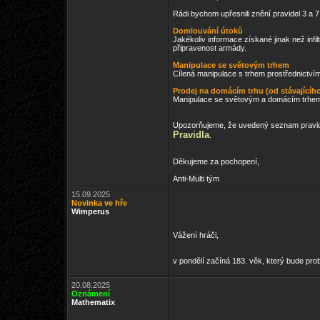
Rádi bychom upřesnili znění pravidel 3 a
Domlouvání útoků
Jakékoliv informace získané jinak než infi
připravenost armády.
Manipulace se světovým trhem
Cílená manipulace s trhem prostřednictvím
Prodej na domácím trhu (od stávajícíh
Manipulace se světovým a domácím trhem, 
Upozorňujeme, že uvedený seznam pravide
Pravidla
.
Děkujeme za pochopení,
Anti-Multi tým
15.09.2025
Novinka ve hře
Wimperus
Vážení hráči,
v pondělí začíná 183. věk, který bude pro
20.08.2025
Oznámení
Mathematix