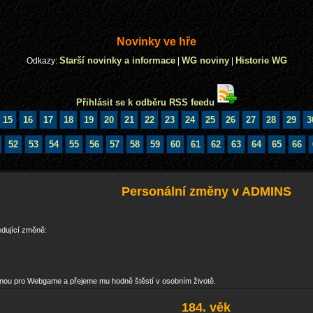
Novinky ve hře
Starší novinky a informace
WG noviny
Historie WG
Odkazy:
|
|
Přihlásit se k odběru RSS feedu
15
16
17
18
19
20
21
22
23
24
25
26
27
28
29
3
52
53
54
55
56
57
58
59
60
61
62
63
64
65
66
Personální změny v ADMINS
edující změně:
nou pro Webgame a přejeme mu hodně štěstí v osobním životě.
184. věk