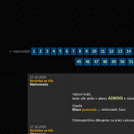
1
2
3
4
5
6
7
8
9
10
11
12
13
14
<- nejnovější
45
46
47
48
49
50
51
27.10.2025
Novinka ve hře
Mathematix
Vážení hráči,
ADMINS
tento věk došlo v alianci
k násl
Odešli:
Blaze
→ nedostatek času
(antimulti)
Odstoupivšímu děkujeme za práci vykona
27.10.2025
Novinka ve hře