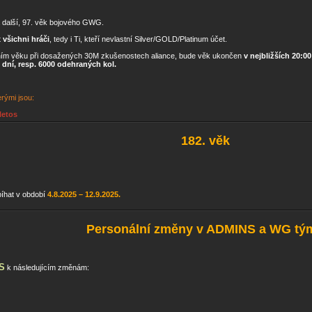
 další, 97. věk bojového GWG.
t
všichni hráči
, tedy i Ti, kteří nevlastní Silver/GOLD/Platinum účet.
ím věku při dosažených 30M zkušenostech aliance, bude věk ukončen
v nejbližších 20:0
 dní, resp. 6000 odehraných kol.
rými jsou:
letos
182. věk
bíhat v období
4.8.2025 – 12.9.2025.
Personální změny v ADMINS a WG tý
S
k následujícím změnám: