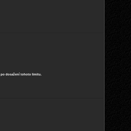
0 po dosažení tohoto limitu.