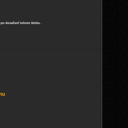
0 po dosažení tohoto limitu.
mu