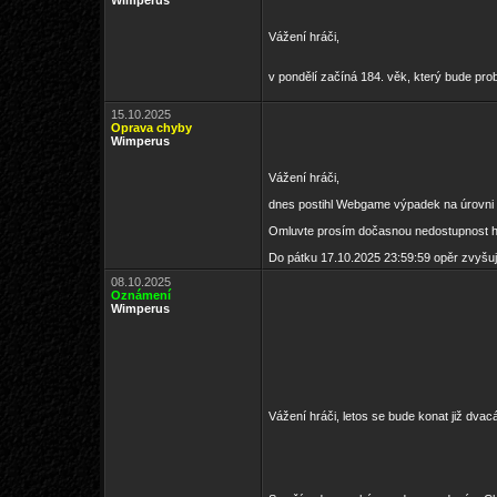
Wimperus
Vážení hráči,
v pondělí začíná 184. věk, který bude pro
15.10.2025
Oprava chyby
Wimperus
Vážení hráči,
dnes postihl Webgame výpadek na úrovni
Omluvte prosím dočasnou nedostupnost h
Do pátku 17.10.2025 23:59:59 opěr zvyšu
08.10.2025
Oznámení
Wimperus
Vážení hráči, letos se bude konat již dva