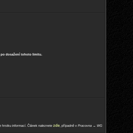
0 po dosažení tohoto limitu.
zde
ze hrstku informací. Článek naleznete
, případně v
Pracovna
→
WG