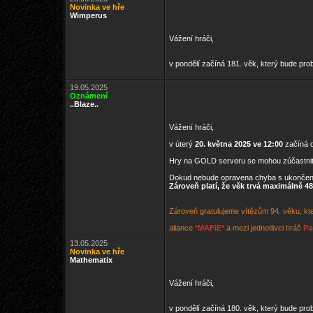
Novinka ve hře
Wimperus
Vážení hráči,
v pondělí začíná 181. věk, který bude pro
19.05.2025
Oznámení
..Blaze..
Vážení hráči,
v úterý
20. května 2025 ve 12:00
začíná d
Hry na GOLD serveru se mohou zúčastni
Dokud nebude opravena chyba s ukončen
Zároveň platí, že věk trvá maximálně 48
Zároveň gratulujeme vítězům 94. věku, kte
aliance
*MAFIE*
a mezi jednotlivci hráč
Pa
13.05.2025
Novinka ve hře
Mathematix
Vážení hráči,
v pondělí začíná 180. věk, který bude pro