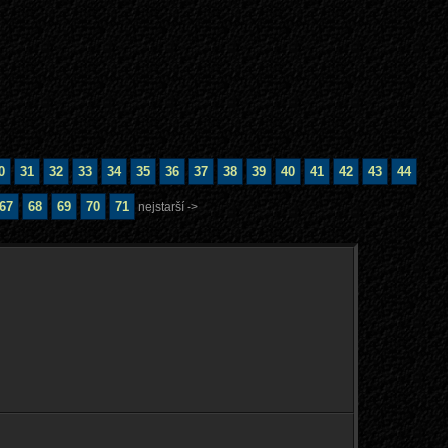
0
31
32
33
34
35
36
37
38
39
40
41
42
43
44
67
68
69
70
71
nejstarší ->