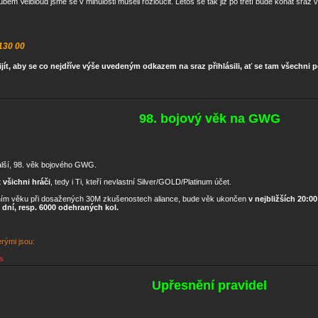
Velbloud jsme se v minulosti museli rozloučit. Letos se tak již po třetí bude konat sraz 
 130 00
ijít, aby se co nejdříve výše uvedeným odkazem na sraz přihlásili, ať se tam všechni 
98. bojový věk na GWG
lší, 98. věk bojového GWG.
t
všichni hráči
, tedy i Ti, kteří nevlastní Silver/GOLD/Platinum účet.
ím věku při dosažených 30M zkušenostech aliance, bude věk ukončen
v nejbližších 20:0
 dní, resp. 6000 odehraných kol.
rými jsou:
s
Upřesnění pravidel