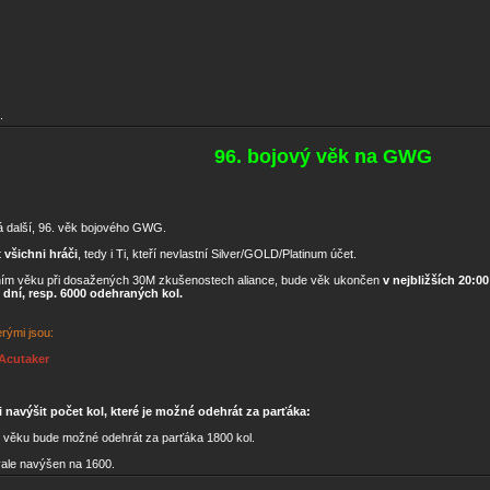
.
96. bojový věk na GWG
 další, 96. věk bojového GWG.
t
všichni hráči
, tedy i Ti, kteří nevlastní Silver/GOLD/Platinum účet.
ím věku při dosažených 30M zkušenostech aliance, bude věk ukončen
v nejbližších 20:0
 dní, resp. 6000 odehraných kol.
rými jsou:
Acutaker
navýšit počet kol, které je možné odehrát za parťáka:
6. věku bude možné odehrát za parťáka 1800 kol.
vale navýšen na 1600.