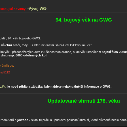
Vývoj WG
ásledující novinky:
"
".
94. bojový věk na GWG
další, 94. věk bojového GWG.
t
všichni hráči
, tedy i Ti, kteří nevlastní Silver/GOLD/Platinum účet.
ím věku při dosažených 30M zkušenostech aliance, bude věk ukončen
v nejbližších 20:0
 dní, resp. 6000 odehraných kol.
rými jsou:
raj5112
LPu
je nově přidána záložka, kde najdete nejaktuálnější informace o GWG.
Updatované shrnutí 178. věku
h redaktorů a
jowood2
si dal tu práci a updatoval poslední shrnutí, které původně neslo pou