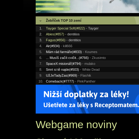
Žebříček TOP 10 zemí
1.
Tayger Special Soft(#822)
- Tayger
2.
Abies(#857)
- dentitios
3.
Fagus(#856)
- dentitios
4.
Air(#934)
- kill666
5.
Mám rád farmáře(#833)
- Koumes
6.
... Musíš začít cvičit...(#766)
- Zkusimto
7.
SpaceX misionář(#794)
- mulako
8.
Smrt si tě najde(#503)
- White Dead
9.
UžJeTadyZas(#969)
- Flashik
10.
Comeback(#7777)
- PinkPanther
Webgame noviny