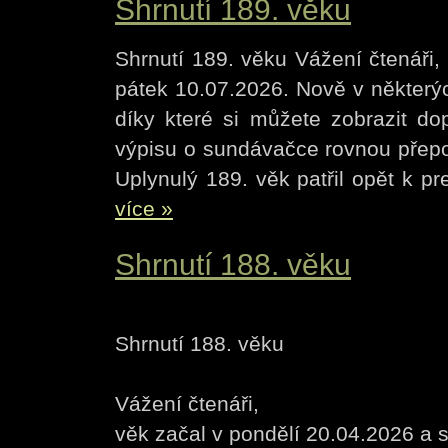
Shrnutí 189. věku
Shrnutí 189. věku Vážení čtenáři,
pátek 10.07.2026. Nově v některýc
díky které si můžete zobrazit do
výpisu o sundávačce rovnou přepoš
Uplynulý 189. věk patřil opět k pr
více »
Shrnutí 188. věku
Shrnutí 188. věku
Vážení čtenáři,
věk začal v pondělí 20.04.2026 a s