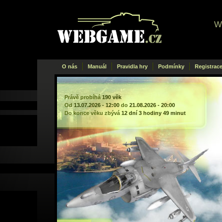
W
Webgame
.cz
O nás
Manuál
Pravidla hry
Podmínky
Registrac
Právě probíhá
190 věk
Od
13.07.2026 - 12:00
do
21.08.2026 - 20:00
Do konce věku zbývá
12 dní 3 hodiny 49 minut